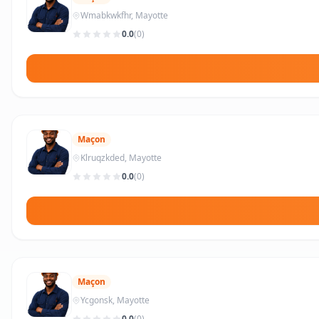
Wmabkwkfhr, Mayotte
0.0
(0)
Maçon
Klruqzkded, Mayotte
0.0
(0)
Maçon
Ycgonsk, Mayotte
0.0
(0)