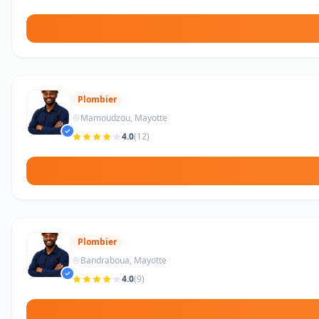
Plombier
Mamoudzou, Mayotte
4.0
(12)
Plombier
Bandraboua, Mayotte
4.0
(9)