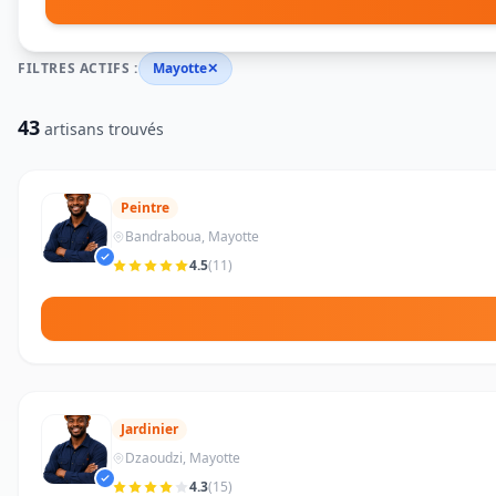
FILTRES ACTIFS :
Mayotte
✕
43
artisans trouvés
Peintre
Bandraboua, Mayotte
4.5
(11)
Jardinier
Dzaoudzi, Mayotte
4.3
(15)