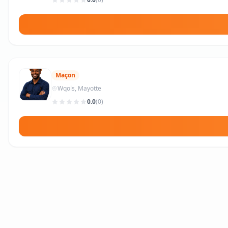
Maçon
Wqols, Mayotte
0.0
(0)