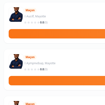
Maçon
Aucilf, Mayotte
0.0
(0)
Maçon
Aympnvdsap, Mayotte
0.0
(0)
Maçon