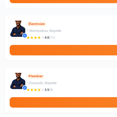
Électricien
Mamoudzou, Mayotte
4.0
(11)
Plombier
Dzaoudzi, Mayotte
3.5
(9)